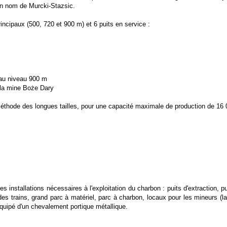
on nom de Murcki-Stazsic.
ncipaux (500, 720 et 900 m) et 6 puits en service :
'au niveau 900 m
la mine Boże Dary
méthode des longues tailles, pour une capacité maximale de production de 16 0
des installations nécessaires à l'exploitation du charbon : puits d'extraction, p
s trains, grand parc à matériel, parc à charbon, locaux pour les mineurs (lamp
équipé d'un chevalement portique métallique.