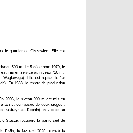
s le quartier de Giszowiec. Elle est
au niveau 500 m. Le 5 décembre 1970, le
A est mis en service au niveau 720 m.
u Węglowego). Elle est reprise le 1er
h). En 1988, le record de production
 En 2006, le niveau 900 m est mis en
-Staszic, composée de deux sièges :
estrukturyzacji Kopalń) en vue de sa
ki-Staszic récupére la partie sud du
 Enfin, le 1er avril 2026, suite à la