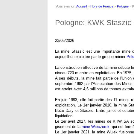
Vous êtes ici :
Accueil
>
Hors de France
>
Pologne
> K
Pologne: KWK Staszic (
23/05/2026
La mine Staszic est une importante mine de
aujourd'hui exploitée par le groupe minier
Pol
La construction effective de la mine débute le
niveau 720 m entre en exploitation. En 1975,
A ses débuts, la mine fait partie de l'Unio
septembre 1982 par l'Association des Mines
est atteint avec 4,6 millions de tonnes extrai
En juin 1993, elle fait partie des 11 mines
exploitation. Le 1er janvier 2010, la mine S
Boże Dary et Staszic. Entre juillet et octo
liquidation.
Le 1er avril 2017, les mines de KHW SA son
gisement de la
mine Wieczorek
, qui est ferm
Le 1er janvier 2021, la mine Wujek fusionne