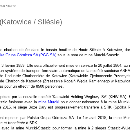
WK Staszic
Katowice / Silésie)
 charbon située dans le bassin houiller de Haute-Silésie à Katowice, dan
ska Grupa Górnicza SA (PGG SA)
sous le nom de mine Murcki-Staszic.
 3 février 1959. Elle sera officiellement mise en service le 20 juillet 1964, 
 un système de transport ferroviaire automatique de la société suédoise ASE
n de l'Industrie Charbonnière de Katowice (Katowickie Zjednoczenie Przemysł
 de Charbon de Katowice (Zrzeszenie Kopalń Węgla Kamiennego w Katowicac
tes pour un effectif de 8500 personnes.
 reprises par la nouvelle société 'Katowicki Holding Węglowy SA' (KHW SA).
taszic fusionne avec la
mine Murcki
pour donner naissance à la mine Murcki
bre 2015, le siège Boże Dary est progressivement transféré à SRK (Spółka R
t reprises par Polska Grupa Górnicza SA. Le 1er avril 2018, la mine Murc
ée et transférée à SRK.
 avec la mine Murcki-Staszic pour former la mine à 2 sièges Staszic-Wujek.