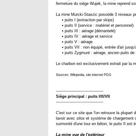
fermeture du siège Wujek, la mine reprend s
La mine Murcki-Staszic possède 3 niveaux pri
• puits I (extraction par skips)
• puits II (service : matériel et personnel)
• puits III : aérage (démantelé)
• puits IV : aérage et service
• puits V : aérage
• puits VII : non équipé, entrée d'air jusqu
• puits Zygmunt : aérage, ancien puits de 
Le charbon est exclusivement extrait par la 
Sources: Wikipedia, site internet PGG
---------------------------------------
Siège principal : puits I/II/VII
---------------------------------------
C'est sur ce site que l'on retrouve la plupart 
lavoir avec silos et système de chargement de
surmonté d'une tour en béton, le puits II est 
La mine vue de l'extérieur